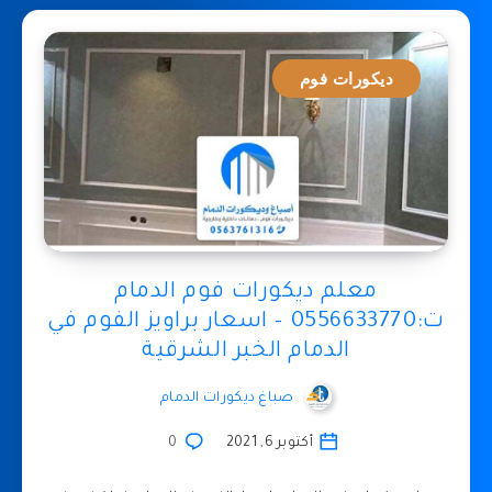
ديكورات فوم
معلم ديكورات فوم الدمام
ت:0556633770 – اسعار براويز الفوم في
الدمام الخبر الشرقية
صباغ ديكورات الدمام
أكتوبر 6, 2021
0